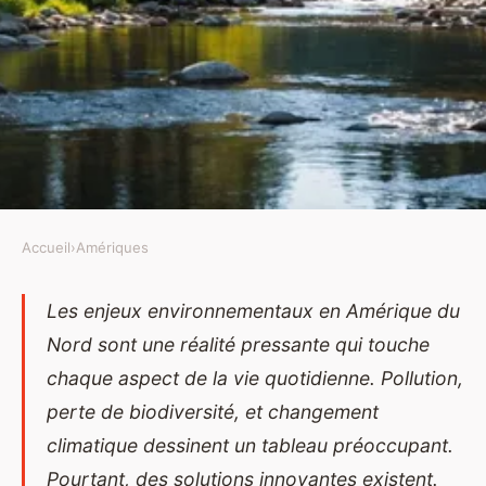
Accueil
›
Amériques
AMÉRIQUES
Les enjeux environnementaux
Les enjeux environnementaux en Amérique du
Nord sont une réalité pressante qui touche
en Amérique du Nord : défis et
chaque aspect de la vie quotidienne. Pollution,
solutions
perte de biodiversité, et changement
Néo
•
10 septembre 2024
•
6 min de lecture
climatique dessinent un tableau préoccupant.
Pourtant, des solutions innovantes existent.